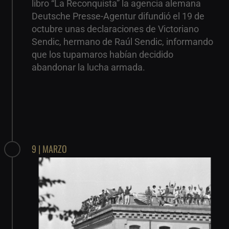
libro “La Reconquista” la agencia alemana
Deutsche Presse-Agentur difundió el 19 de
octubre unas declaraciones de Victoriano
Sendic, hermano de Raúl Sendic, informando
que los tupamaros habían decidido
abandonar la lucha armada.
9 | MARZO