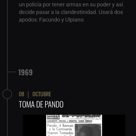
un policía por tener armas en su poder y así
decide pasar a la clandestinidad. Usará dos
apodos: Facundo y Ulpiano.
1969
08  │  OCTUBRE
TOMA DE PANDO